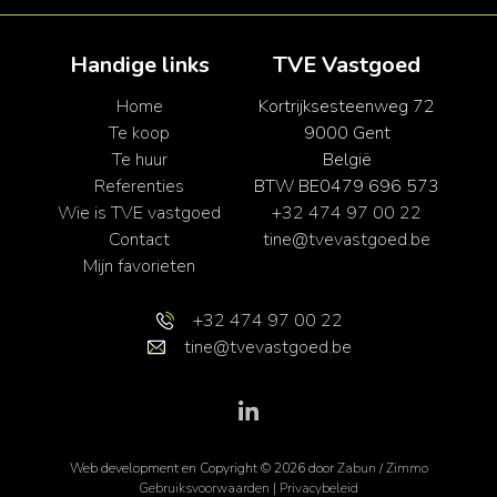
Handige links
TVE Vastgoed
Home
Kortrijksesteenweg 72
Te koop
9000 Gent
Te huur
België
Referenties
BTW BE0479 696 573
Wie is TVE vastgoed
+32 474 97 00 22
Contact
tine@tvevastgoed.be
Mijn favorieten
+32 474 97 00 22
tine@tvevastgoed.be
Web development en Copyright © 2026 door
Zabun
/
Zimmo
Gebruiksvoorwaarden
|
Privacybeleid