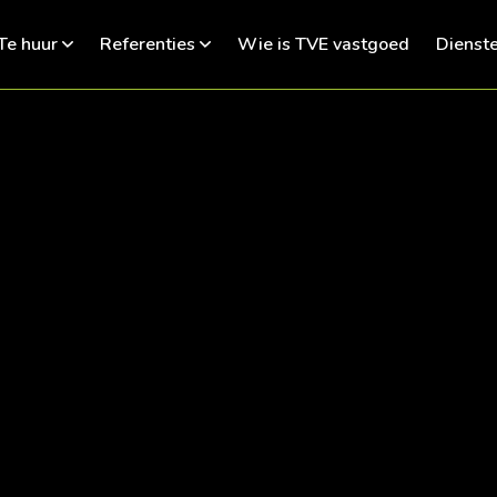
Te huur
Referenties
Wie is TVE vastgoed
Dienst