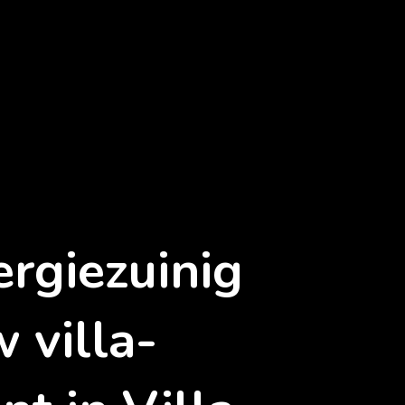
rgiezuinig
 villa-